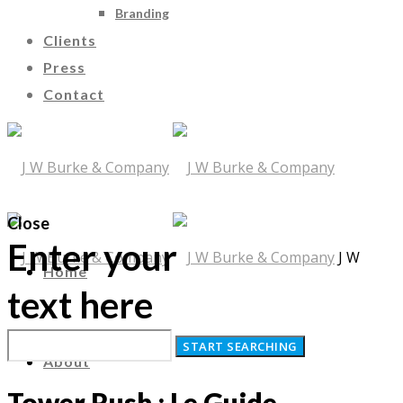
Branding
Clients
Press
Contact
Close
Enter your
J W
Home
text here
Burke & Company
About
Tower Rush : Le Guide