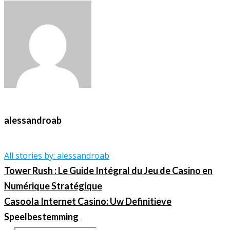
alessandroab
All stories by: alessandroab
Tower Rush : Le Guide Intégral du Jeu de Casino en
Numérique Stratégique
Casoola Internet Casino: Uw Definitieve
Speelbestemming