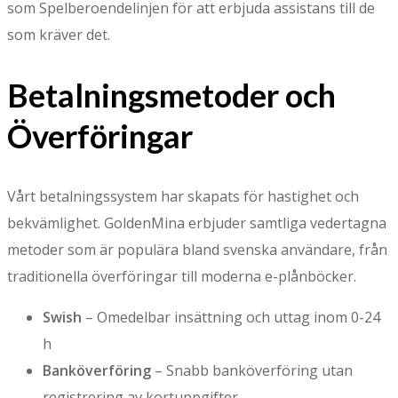
som Spelberoendelinjen för att erbjuda assistans till de
som kräver det.
Betalningsmetoder och
Överföringar
Vårt betalningssystem har skapats för hastighet och
bekvämlighet. GoldenMina erbjuder samtliga vedertagna
metoder som är populära bland svenska användare, från
traditionella överföringar till moderna e-plånböcker.
Swish
– Omedelbar insättning och uttag inom 0-24
h
Banköverföring
– Snabb banköverföring utan
registrering av kortuppgifter