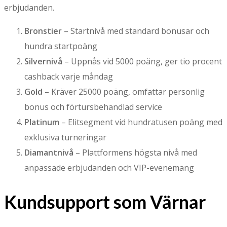
erbjudanden.
Bronstier
– Startnivå med standard bonusar och
hundra startpoäng
Silvernivå
– Uppnås vid 5000 poäng, ger tio procent
cashback varje måndag
Gold
– Kräver 25000 poäng, omfattar personlig
bonus och förtursbehandlad service
Platinum
– Elitsegment vid hundratusen poäng med
exklusiva turneringar
Diamantnivå
– Plattformens högsta nivå med
anpassade erbjudanden och VIP-evenemang
Kundsupport som Värnar