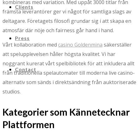
kombineras med variation. Med uppåt 3000 titlar från
Clients
främsta leverantörer ger vi något för samtliga slags av
deltagare. Företagets filosofi grundar sig i att skapa en
atmosfär där nöje och fairness går hand i hand.
Press
Vårt kollaboration med
casino Goldenmina
säkerställer
att spelupplevelsen håller högsta kvalitet. Vi har
noggrant kurerat vårt spelbibliotek för att inkludera allt
Contact
från traditionella spelautomater till moderna live casino-
alternativ som sänds i direktsändning från auktoriserade
studios.
Kategorier som Kännetecknar
Plattformen