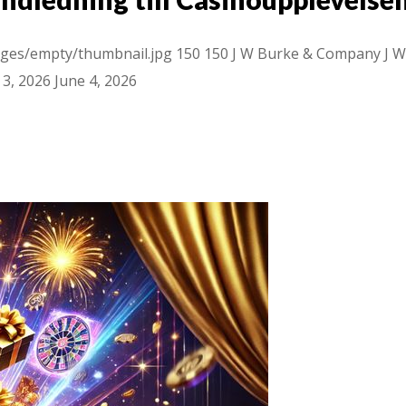
ges/empty/thumbnail.jpg
150
150
J W Burke & Company
J 
 3, 2026
June 4, 2026