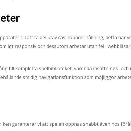
heter
pparater till att ta del utav casinounderhållning, detta har
llkomligt responsiv och dessutom arbetar utan fel i webbläsa
ng till kompletta spelbiblioteket, varenda insättnings- och
nnehållande smidig navigationsfunktion som möjliggör arbete
niken garanterar vi att spelen öppnas snabbt även hos för