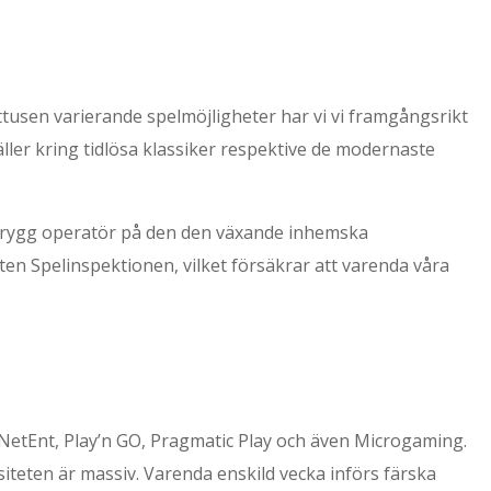
tusen varierande spelmöjligheter har vi vi framgångsrikt
äller kring tidlösa klassiker respektive de modernaste
t trygg operatör på den den växande inhemska
n Spelinspektionen, vilket försäkrar att varenda våra
 NetEnt, Play’n GO, Pragmatic Play och även Microgaming.
siteten är massiv. Varenda enskild vecka införs färska