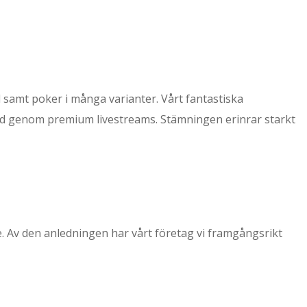
el samt poker i många varianter. Vårt fantastiska
ltid genom premium livestreams. Stämningen erinrar starkt
e. Av den anledningen har vårt företag vi framgångsrikt