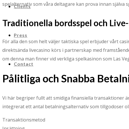
spelalternativ som våra deltagare kan prova innan själva s
Clients
Traditionella bordsspel och Li
Press
För alla den som helt väljer taktiska spel erbjuder vårt ca
direktsända livecasino körs i partnerskap med framstående
om denna man finner vid verkliga spelkasinon som Las Veg
Contact
Pålitliga och Snabba Betaln
Vi här begriper fullt att smidiga finansiella transaktione
integrerat ett antal betalningsalternativ som tillgodoser o
Transaktionsmetod
Insättning