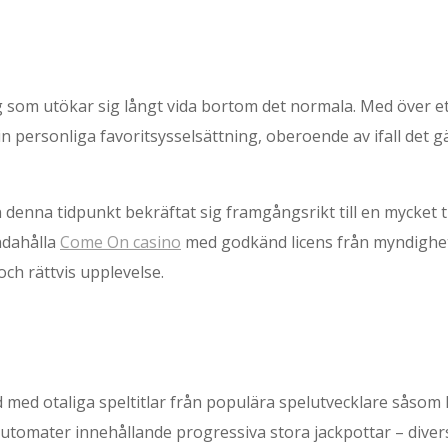
 som utökar sig långt vida bortom det normala. Med över et
n personliga favoritsysselsättning, oberoende av ifall det g
n denna tidpunkt bekräftat sig framgångsrikt till en mycke
ndahålla
Come On casino
med godkänd licens från myndighete
ch rättvis upplevelse.
 med otaliga speltitlar från populära spelutvecklare såsom
lautomater innehållande progressiva stora jackpottar – diver