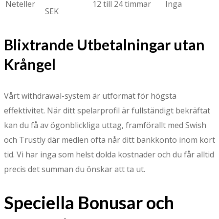
Neteller
12 till 24 timmar
Inga
SEK
Blixtrande Utbetalningar utan
Krångel
Vårt withdrawal-system är utformat för högsta
effektivitet. När ditt spelarprofil är fullständigt bekräftat
kan du få av ögonblickliga uttag, framförallt med Swish
och Trustly där medlen ofta når ditt bankkonto inom kort
tid. Vi har inga som helst dolda kostnader och du får alltid
precis det summan du önskar att ta ut.
Speciella Bonusar och