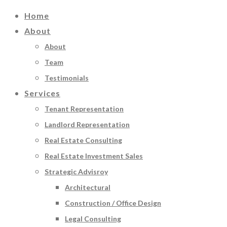
Home
About
About
Team
Testimonials
Services
Tenant Representation
Landlord Representation
Real Estate Consulting
Real Estate Investment Sales
Strategic Advisroy
Architectural
Construction / Office Design
Legal Consulting