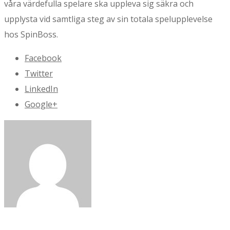
våra värdefulla spelare ska uppleva sig säkra och
upplysta vid samtliga steg av sin totala spelupplevelse
hos SpinBoss.
Facebook
Twitter
LinkedIn
Google+