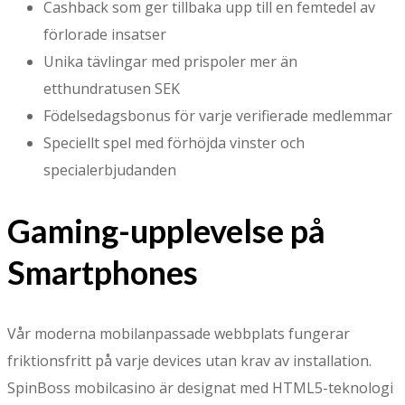
Cashback som ger tillbaka upp till en femtedel av
förlorade insatser
Unika tävlingar med prispoler mer än
etthundratusen SEK
Födelsedagsbonus för varje verifierade medlemmar
Speciellt spel med förhöjda vinster och
specialerbjudanden
Gaming-upplevelse på
Smartphones
Vår moderna mobilanpassade webbplats fungerar
friktionsfritt på varje devices utan krav av installation.
SpinBoss mobilcasino är designat med HTML5-teknologi