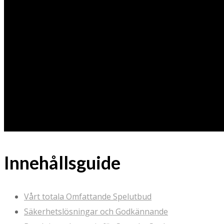
Innehållsguide
Vårt totala Omfattande Spelutbud
Säkerhetslösningar och Godkännande