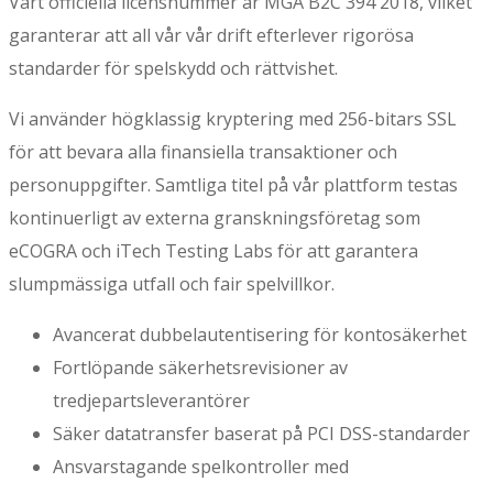
Vårt officiella licensnummer är MGA B2C 394 2018, vilket
garanterar att all vår vår drift efterlever rigorösa
standarder för spelskydd och rättvishet.
Vi använder högklassig kryptering med 256-bitars SSL
för att bevara alla finansiella transaktioner och
personuppgifter. Samtliga titel på vår plattform testas
kontinuerligt av externa granskningsföretag som
eCOGRA och iTech Testing Labs för att garantera
slumpmässiga utfall och fair spelvillkor.
Avancerat dubbelautentisering för kontosäkerhet
Fortlöpande säkerhetsrevisioner av
tredjepartsleverantörer
Säker datatransfer baserat på PCI DSS-standarder
Ansvarstagande spelkontroller med