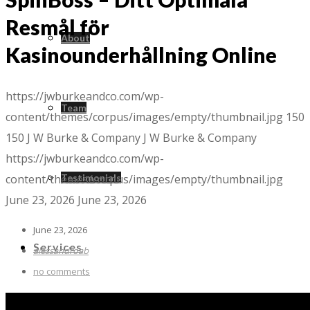
Resmål för
About
Kasinounderhållning Online
https://jwburkeandco.com/wp-
Team
content/themes/corpus/images/empty/thumbnail.jpg
150
150
J W Burke & Company
J W Burke & Company
https://jwburkeandco.com/wp-
content/themes/corpus/images/empty/thumbnail.jpg
Testimonials
June 23, 2026
June 23, 2026
June 23, 2026
Services
alessandroab
no comments