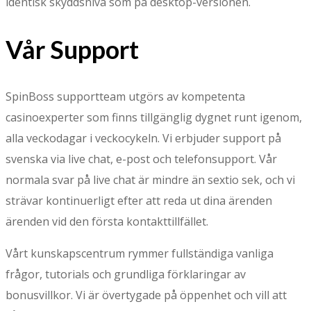
identisk skyddsnivå som på desktop-versionen.
Vår Support
SpinBoss supportteam utgörs av kompetenta
casinoexperter som finns tillgänglig dygnet runt igenom,
alla veckodagar i veckocykeln. Vi erbjuder support på
svenska via live chat, e-post och telefonsupport. Vår
normala svar på live chat är mindre än sextio sek, och vi
strävar kontinuerligt efter att reda ut dina ärenden
ärenden vid den första kontakttillfället.
Vårt kunskapscentrum rymmer fullständiga vanliga
frågor, tutorials och grundliga förklaringar av
bonusvillkor. Vi är övertygade på öppenhet och vill att