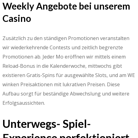
Weekly Angebote bei unserem
Casino
Zusätzlich zu den ständigen Promotionen veranstalten
wir wiederkehrende Contests und zeitlich begrenzte
Promotionen ab. Jeder Mo eröffnen wir mittels einem
Reload-Bonus in die Kalenderwoche, mittwochs gibt
existieren Gratis-Spins für ausgewählte Slots, und am WE
winken Preisaktionen mit lukrativen Preisen. Diese
Aufbau sorgt für beständige Abwechslung und weitere
Erfolgsaussichten.
Unterwegs- Spiel-
Experience perfektioniert