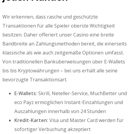
Wir erkennen, dass rasche und geschützte
Transaktionen für alle Spieler oberste Wichtigkeit
besitzen. Daher offeriert unser Casino eine breite
Bandbreite an Zahlungsmethoden bereit, die einerseits
klassische als wie auch zeitgemäße Optionen umfasst.
Von traditionellen Banküberweisungen über E-Wallets
bis bis Kryptowährungen – bei uns erhält alle seine
bevorzugte Transaktionsart.
E-Wallets:
Skrill, Neteller-Service, MuchBetter und
eco Payz ermöglichen Instant-Einzahlungen und
Auszahlungen innerhalb von 24 Stunden
Kredit-Karten:
Visa und Master Card werden für
sofortiger Verbuchung akzeptiert