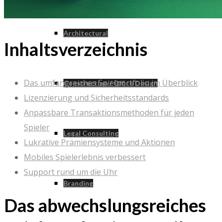
Architectural
Inhaltsverzeichnis
Das umfangreiches Spielportfolio im Überblick
Construction / Office Design
Lizenzierung und Sicherheitsstandards
Anpassbare Transaktionsmethoden für jeden
Spieler
Legal Consulting
Lukrative Prämiensysteme und Aktionen
Mobiles Spielerlebnis verbessert
Support rund um die Uhr
Branding
Das abwechslungsreiches