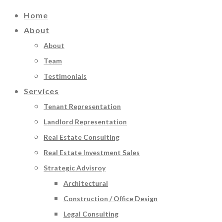
Home
About
About
Team
Testimonials
Services
Tenant Representation
Landlord Representation
Real Estate Consulting
Real Estate Investment Sales
Strategic Advisroy
Architectural
Construction / Office Design
Legal Consulting