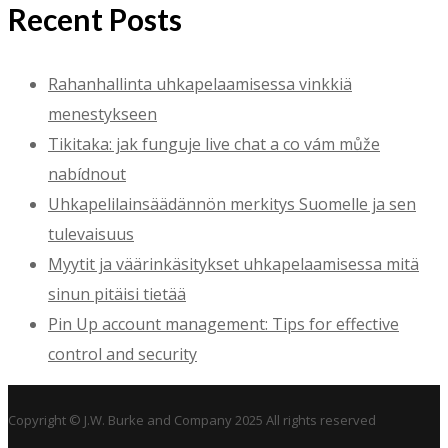
Recent Posts
Rahanhallinta uhkapelaamisessa vinkkiä
menestykseen
Tikitaka: jak funguje live chat a co vám může
nabídnout
Uhkapelilainsäädännön merkitys Suomelle ja sen
tulevaisuus
Myytit ja väärinkäsitykset uhkapelaamisessa mitä
sinun pitäisi tietää
Pin Up account management: Tips for effective
control and security
Copyright © J.W. Burke and Company 2025 All rights reserved