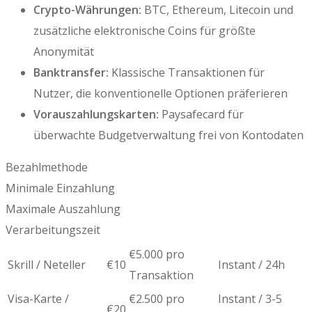
Crypto-Währungen:
BTC, Ethereum, Litecoin und
zusätzliche elektronische Coins für größte
Anonymität
Banktransfer:
Klassische Transaktionen für
Nutzer, die konventionelle Optionen präferieren
Vorauszahlungskarten:
Paysafecard für
überwachte Budgetverwaltung frei von Kontodaten
Bezahlmethode
Minimale Einzahlung
Maximale Auszahlung
Verarbeitungszeit
€5.000 pro
Skrill / Neteller
€10
Instant / 24h
Transaktion
Visa-Karte /
€2.500 pro
Instant / 3-5
€20