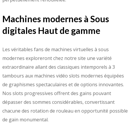
Machines modernes à Sous
digitales Haut de gamme
Les véritables fans de machines virtuelles à sous
modernes exploreront chez notre site une variété
extraordinaire allant des classiques intemporels à 3
tambours aux machines vidéo slots modernes équipées
de graphismes spectaculaires et de options innovantes.
Nos slots progressives offrent des gains pouvant
dépasser des sommes considérables, convertissant
chacune des rotation de rouleau en opportunité possible
de gain monumental.