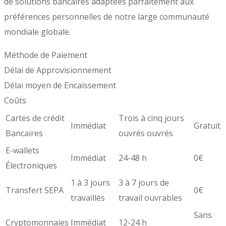
de solutions bancaires adaptées parfaitement aux
préférences personnelles de notre large communauté
mondiale globale.
Méthode de Paiement
Délai de Approvisionnement
Délai moyen de Encaissement
Coûts
Cartes de crédit
Trois à cinq jours
Immédiat
Gratuit
Bancaires
ouvrés ouvrés
E-wallets
Immédiat
24-48 h
0€
Électroniques
1 à 3 jours
3 à 7 jours de
Transfert SEPA
0€
travaillés
travail ouvrables
Sans
Cryptomonnaies
Immédiat
12-24 h