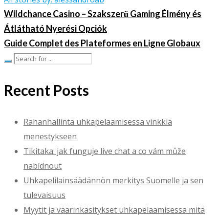
Wildchance Casino – Szakszerű Gaming Élmény és
Átlátható Nyerési Opciók
Guide Complet des Plateformes en Ligne Globaux
Recent Posts
Rahanhallinta uhkapelaamisessa vinkkiä
menestykseen
Tikitaka: jak funguje live chat a co vám může
nabídnout
Uhkapelilainsäädännön merkitys Suomelle ja sen
tulevaisuus
Myytit ja väärinkäsitykset uhkapelaamisessa mitä