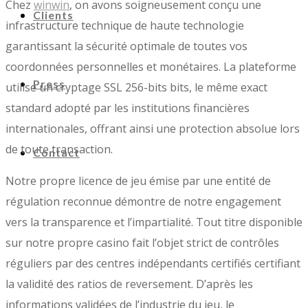
Chez
winwin
, on avons soigneusement conçu une
Clients
infrastructure technique de haute technologie
garantissant la sécurité optimale de toutes vos
coordonnées personnelles et monétaires. La plateforme
Press
utilise un cryptage SSL 256-bits bits, le même exact
standard adopté par les institutions financières
internationales, offrant ainsi une protection absolue lors
de toute transaction.
Contact
Notre propre licence de jeu émise par une entité de
régulation reconnue démontre de notre engagement
vers la transparence et l’impartialité. Tout titre disponible
sur notre propre casino fait l’objet strict de contrôles
réguliers par des centres indépendants certifiés certifiant
la validité des ratios de reversement. D’après les
informations validées de l’industrie du jeu, le