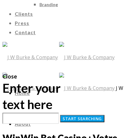
Branding
Clients
Press
Contact
Close
Enter your
J W
Home
text here
Burke & Company
About
WinWin Bet Casino : Votre