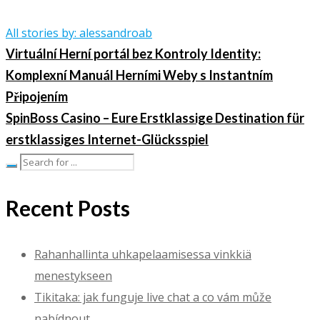
All stories by: alessandroab
Virtuální Herní portál bez Kontroly Identity:
Komplexní Manuál Herními Weby s Instantním
Připojením
SpinBoss Casino – Eure Erstklassige Destination für
erstklassiges Internet-Glücksspiel
Recent Posts
Rahanhallinta uhkapelaamisessa vinkkiä
menestykseen
Tikitaka: jak funguje live chat a co vám může
nabídnout