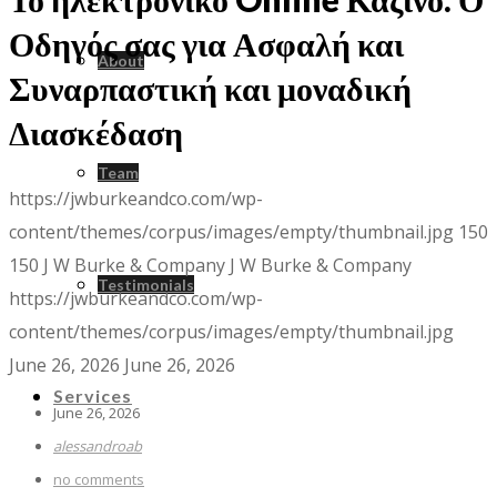
Οδηγός σας για Ασφαλή και
About
Συναρπαστική και μοναδική
Διασκέδαση
Team
https://jwburkeandco.com/wp-
content/themes/corpus/images/empty/thumbnail.jpg
150
150
J W Burke & Company
J W Burke & Company
Testimonials
https://jwburkeandco.com/wp-
content/themes/corpus/images/empty/thumbnail.jpg
June 26, 2026
June 26, 2026
Services
June 26, 2026
alessandroab
no comments