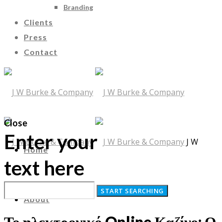
Branding
Clients
Press
Contact
Close
Enter your
J W
Home
text here
Burke & Company
About
Το ηλεκτρονικό Online Καζίνο: Ο