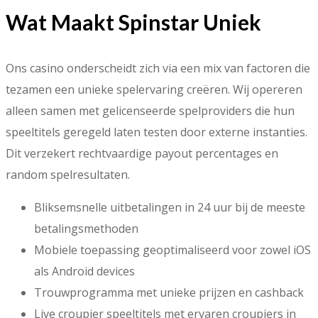
Wat Maakt Spinstar Uniek
Ons casino onderscheidt zich via een mix van factoren die
tezamen een unieke spelervaring creëren. Wij opereren
alleen samen met gelicenseerde spelproviders die hun
speeltitels geregeld laten testen door externe instanties.
Dit verzekert rechtvaardige payout percentages en
random spelresultaten.
Bliksemsnelle uitbetalingen in 24 uur bij de meeste
betalingsmethoden
Mobiele toepassing geoptimaliseerd voor zowel iOS
als Android devices
Trouwprogramma met unieke prijzen en cashback
Live croupier speeltitels met ervaren croupiers in