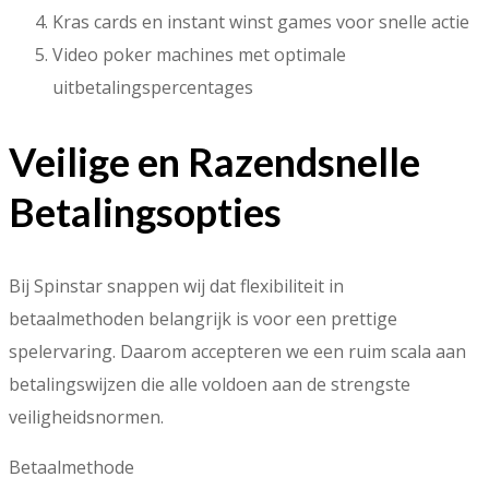
Kras cards en instant winst games voor snelle actie
Video poker machines met optimale
uitbetalingspercentages
Veilige en Razendsnelle
Betalingsopties
Bij Spinstar snappen wij dat flexibiliteit in
betaalmethoden belangrijk is voor een prettige
spelervaring. Daarom accepteren we een ruim scala aan
betalingswijzen die alle voldoen aan de strengste
veiligheidsnormen.
Betaalmethode