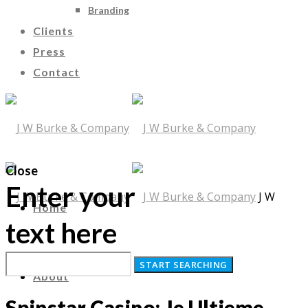
Branding
Clients
Press
Contact
Close
Enter your
J W
Home
text here
Burke & Company
About
Spinstar Casino: Je Ultieme