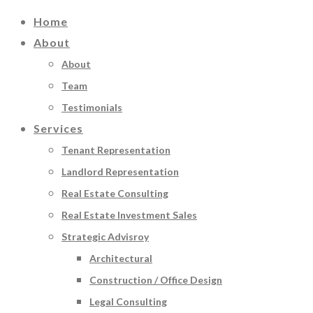
Home
About
About
Team
Testimonials
Services
Tenant Representation
Landlord Representation
Real Estate Consulting
Real Estate Investment Sales
Strategic Advisroy
Architectural
Construction / Office Design
Legal Consulting