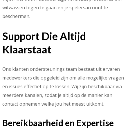
witwassen tegen te gaan en je spelersaccount te
beschermen.
Support Die Altijd
Klaarstaat
Ons klanten ondersteunings team bestaat uit ervaren
medewerkers die opgeleid zijn om alle mogelijke vragen
en issues effectief op te lossen. Wij zijn beschikbaar via
meerdere kanalen, zodat je altijd op de manier kan
contact opnemen welke jou het meest uitkomt.
Bereikbaarheid en Expertise