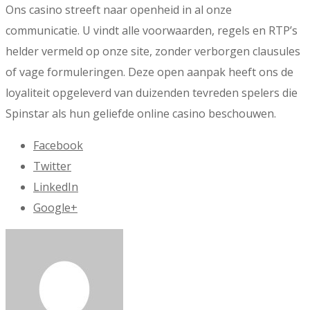
Ons casino streeft naar openheid in al onze
communicatie. U vindt alle voorwaarden, regels en RTP’s
helder vermeld op onze site, zonder verborgen clausules
of vage formuleringen. Deze open aanpak heeft ons de
loyaliteit opgeleverd van duizenden tevreden spelers die
Spinstar als hun geliefde online casino beschouwen.
Facebook
Twitter
LinkedIn
Google+