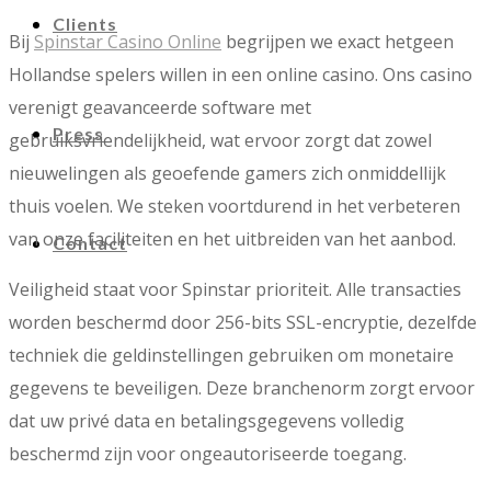
Clients
Bij
Spinstar Casino Online
begrijpen we exact hetgeen
Hollandse spelers willen in een online casino. Ons casino
verenigt geavanceerde software met
Press
gebruiksvriendelijkheid, wat ervoor zorgt dat zowel
nieuwelingen als geoefende gamers zich onmiddellijk
thuis voelen. We steken voortdurend in het verbeteren
van onze faciliteiten en het uitbreiden van het aanbod.
Contact
Veiligheid staat voor Spinstar prioriteit. Alle transacties
worden beschermd door 256-bits SSL-encryptie, dezelfde
techniek die geldinstellingen gebruiken om monetaire
gegevens te beveiligen. Deze branchenorm zorgt ervoor
dat uw privé data en betalingsgegevens volledig
beschermd zijn voor ongeautoriseerde toegang.