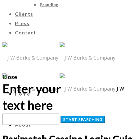
Branding
Clients
Press
Contact
Close
Enter your
J W
Home
text here
Burke & Company
About
Parimatch Cassino Login: Guia