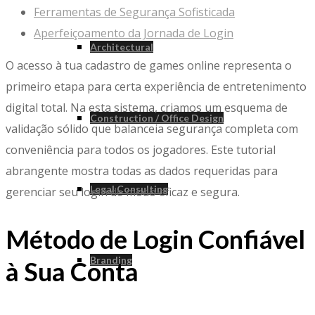
Ferramentas de Segurança Sofisticada
Aperfeiçoamento da Jornada de Login
Architectural
O acesso à tua cadastro de games online representa o
primeiro etapa para certa experiência de entretenimento
digital total. Na esta sistema, criamos um esquema de
Construction / Office Design
validação sólido que balanceia segurança completa com
conveniência para todos os jogadores. Este tutorial
abrangente mostra todas as dados requeridas para
Legal Consulting
gerenciar seu login de modo eficaz e segura.
Método de Login Confiável
Branding
à Sua Conta