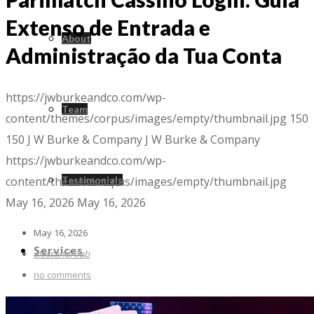
Extenso de Entrada e
About
Administração da Tua Conta
https://jwburkeandco.com/wp-
Team
content/themes/corpus/images/empty/thumbnail.jpg
150
150
J W Burke & Company
J W Burke & Company
https://jwburkeandco.com/wp-
content/themes/corpus/images/empty/thumbnail.jpg
Testimonials
May 16, 2026
May 16, 2026
May 16, 2026
Services
alessandroab
no comments