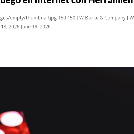
ges/empty/thumbnail.jpg
150
150
J W Burke & Company
J 
 18, 2026
June 19, 2026