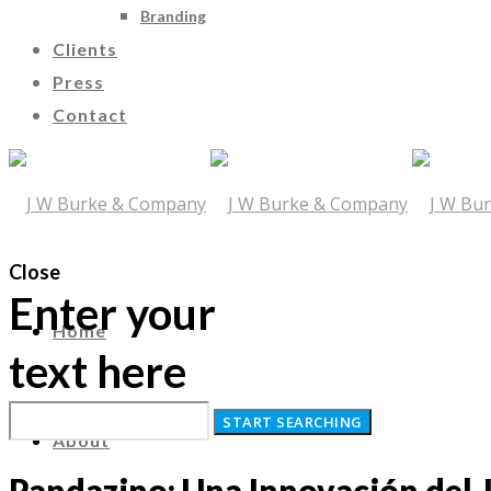
Branding
Clients
Press
Contact
Close
Enter your
Home
text here
About
Pandazino: Una Innovación del 