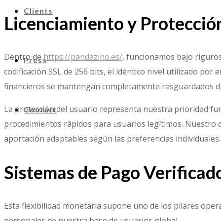
Clients
Licenciamiento y Protecció
Dentro de
https://pandazino.es/
, funcionamos bajo riguros
Press
codificación SSL de 256 bits, el idéntico nivel utilizado por
financieros se mantengan completamente resguardados dur
La protección del usuario representa nuestra prioridad fu
Contact
procedimientos rápidos para usuarios legítimos. Nuestro d
aportación adaptables según las preferencias individuales.
Sistemas de Pago Verificad
Esta flexibilidad monetaria supone uno de los pilares op
personales de nuestra base de usuarios global.