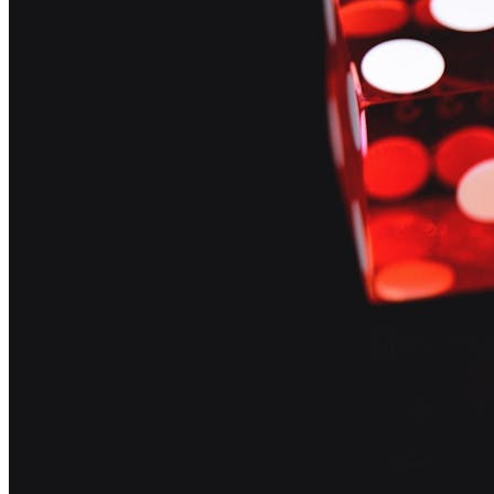
Tenant Representation
Landlord Representation
Real Estate Consulting
Real Estate Investment Sales
Strategic Advisroy