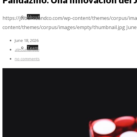
About
https://jwburkeandco.com/wp-content/themes/corpus/ima
content/themes/corpus/images/empty/thumbnail.jpg
June
June 18, 2026
Team
alessandroab
no comments
Testimonials
Services