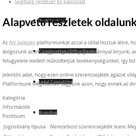
Segítség rendszer és kapcsolat
Alapvető részletek oldalunk
Architectural
Az
NV belépés
platformunkat azzal a céllal hoztuk létre,
Construction / Office Design
dolgozunk azon, hogy megfelelő jogosítvánnyal bírjunk, ami
felügyelete mellett működtetjük tevékenységünket, így bizt
Jelentős adat, hogy ezen online szerencsejáték ágazat vilá
Legal Consulting
Platformunk elégedettek vagyunk azon, hogy ennek az dinam
Kategória
Információk
Branding
Pozitívum
Jogosítvány típusa
Nemzetközi szerencsejáték licenc
Meg