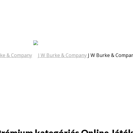
J W Burke & Compa
Prémium kategóriás Online Játé