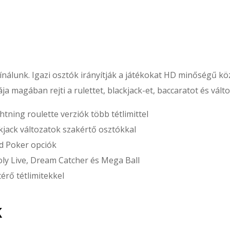
kínálunk. Igazi osztók irányítják a játékokat HD minőségű k
a magában rejti a rulettet, blackjack-et, baccaratot és vált
htning roulette verziók több tétlimittel
ckjack változatok szakértő osztókkal
d Poker opciók
ly Live, Dream Catcher és Mega Ball
érő tétlimitekkel
k