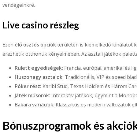
vendégeinkre.
Live casino részleg
Ezen
élő osztós opciók
területén is kiemelkedő kínálatot 
érezhetik otthonuk kényelmében. Az asztali játékok palettáj
Rulett egyediségek:
Francia, európai, amerikai és lig
Huszonegy asztalok:
Tradicionális, VIP és speed bla
Póker rész:
Karibi Stud, Texas Hold’em és Három Car
Játék műsorok:
Interaktív játékok, úgymint a Monopo
Bakara variációk:
Klasszikus és modern változatok elt
Bónuszprogramok és akció