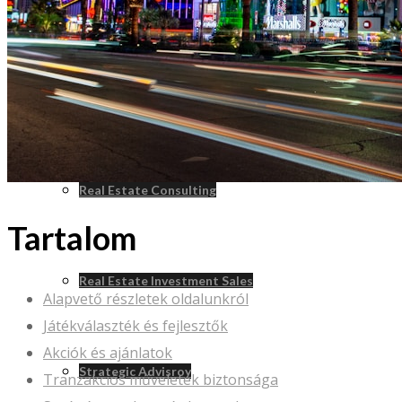
Tenant Representation
Landlord Representation
Real Estate Consulting
Tartalom
Real Estate Investment Sales
Alapvető részletek oldalunkról
Játékválaszték és fejlesztők
Akciók és ajánlatok
Strategic Advisroy
Tranzakciós műveletek biztonsága