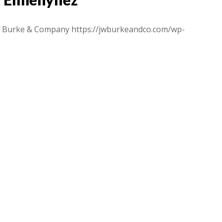
W Burke & Company
https://jwburkeandco.com/wp-