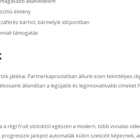
magasabb adatvédelem
színű élmény
záférés bárhol, bármelyik időpontban
nnali támogatás
k
tók játékai. Partnerkapcsolatban állunk ezen tekintélyes c
tékosaink állandóan a legújabb és leginnovatívabb címeket f
a a régi fruit slotoktól egészen a modern, több vonalas vide
A progresszív jackpot automaták külön szekciót képeznek, 