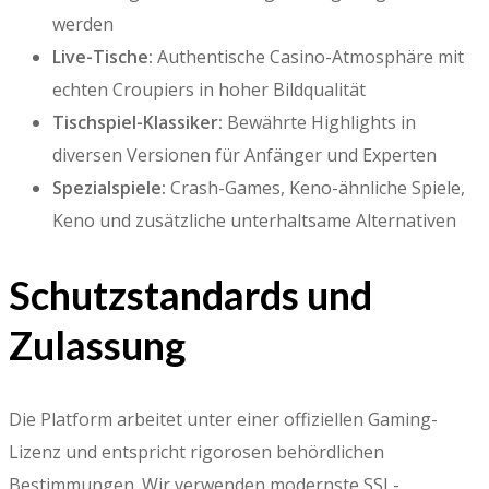
werden
Live-Tische:
Authentische Casino-Atmosphäre mit
echten Croupiers in hoher Bildqualität
Tischspiel-Klassiker:
Bewährte Highlights in
diversen Versionen für Anfänger und Experten
Spezialspiele:
Crash-Games, Keno-ähnliche Spiele,
Keno und zusätzliche unterhaltsame Alternativen
Schutzstandards und
Zulassung
Die Platform arbeitet unter einer offiziellen Gaming-
Lizenz und entspricht rigorosen behördlichen
Bestimmungen. Wir verwenden modernste SSL-