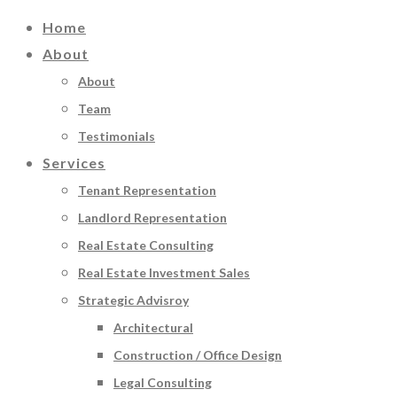
Home
About
About
Team
Testimonials
Services
Tenant Representation
Landlord Representation
Real Estate Consulting
Real Estate Investment Sales
Strategic Advisroy
Architectural
Construction / Office Design
Legal Consulting