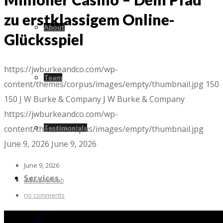
zu erstklassigem Online-
About
Glücksspiel
https://jwburkeandco.com/wp-
Team
content/themes/corpus/images/empty/thumbnail.jpg
150
150
J W Burke & Company
J W Burke & Company
https://jwburkeandco.com/wp-
content/themes/corpus/images/empty/thumbnail.jpg
Testimonials
June 9, 2026
June 9, 2026
June 9, 2026
Services
alessandroab
no comments