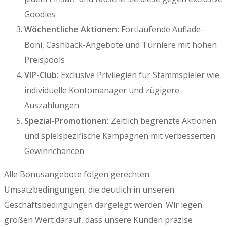
Goodies
Wöchentliche Aktionen:
Fortlaufende Auflade-
Boni, Cashback-Angebote und Turniere mit hohen
Preispools
VIP-Club:
Exclusive Privilegien für Stammspieler wie
individuelle Kontomanager und zügigere
Auszahlungen
Spezial-Promotionen:
Zeitlich begrenzte Aktionen
und spielspezifische Kampagnen mit verbesserten
Gewinnchancen
Alle Bonusangebote folgen gerechten
Umsatzbedingungen, die deutlich in unseren
Geschäftsbedingungen dargelegt werden. Wir legen
großen Wert darauf, dass unsere Kunden präzise