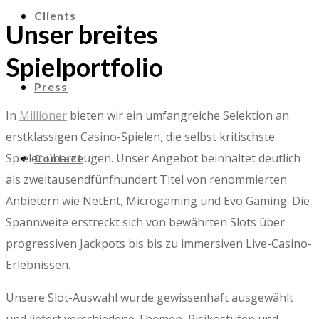
Clients
Unser breites
Spielportfolio
Press
In
Millioner
bieten wir ein umfangreiche Selektion an
erstklassigen Casino-Spielen, die selbst kritischste
Spieler überzeugen. Unser Angebot beinhaltet deutlich
Contact
als zweitausendfünfhundert Titel von renommierten
Anbietern wie NetEnt, Microgaming und Evo Gaming. Die
Spannweite erstreckt sich von bewährten Slots über
progressiven Jackpots bis bis zu immersiven Live-Casino-
Erlebnissen.
Unsere Slot-Auswahl wurde gewissenhaft ausgewählt