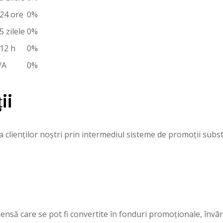
24 ore
0%
5 zilele
0%
12 h
0%
/A
0%
ii
clienților noștri prin intermediul sisteme de promoții substa
să care se pot fi convertite în fonduri promoționale, învârti