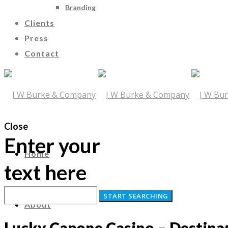
Branding
Clients
Press
Contact
Close
Enter your
Home
text here
About
Lucky Capone Casino – Destinaț