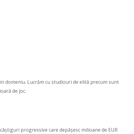
din domeniu. Lucrăm cu studiouri de elită precum sunt
oară de joc.
cu câștiguri progressive care depășesc milioane de EUR