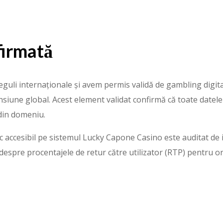
firmată
guli internaționale și avem permis validă de gambling digital
nsiune global. Acest element validat confirmă că toate datele d
din domeniu.
joc accesibil pe sistemul Lucky Capone Casino este auditat de
spre procentajele de retur către utilizator (RTP) pentru oric