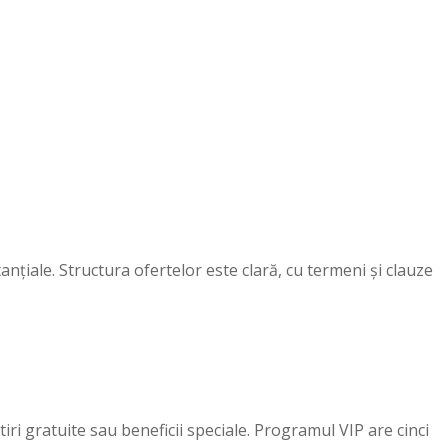
nțiale. Structura ofertelor este clară, cu termeni și clauze
ri gratuite sau beneficii speciale. Programul VIP are cinci