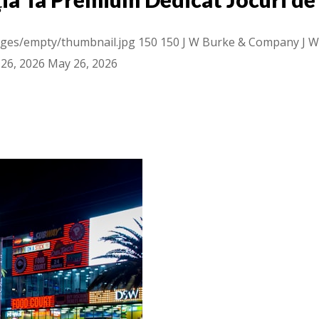
ges/empty/thumbnail.jpg
150
150
J W Burke & Company
J 
26, 2026
May 26, 2026