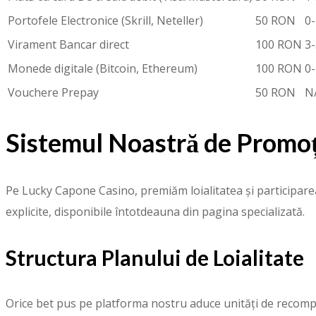
Portofele Electronice (Skrill, Neteller)
50 RON
0-
Virament Bancar direct
100 RON
3-
Monede digitale (Bitcoin, Ethereum)
100 RON
0-
Vouchere Prepay
50 RON
N
Sistemul Noastră de Promoț
Pe Lucky Capone Casino, premiăm loialitatea și participarea 
explicite, disponibile întotdeauna din pagina specializată.
Structura Planului de Loialitate
Orice bet pus pe platforma nostru aduce unități de recompen