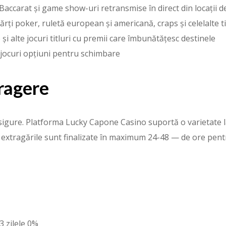
 Baccarat și game show-uri retransmise în direct din locații d
ți poker, ruletă european și americană, craps și celelalte tit
 alte jocuri titluri cu premii care îmbunătățesc destinele
e jocuri opțiuni pentru schimbare
tragere
și sigure. Platforma Lucky Capone Casino suportă o varietat
extragările sunt finalizate în maximum 24-48 — de ore pentru
3 zilele
0%