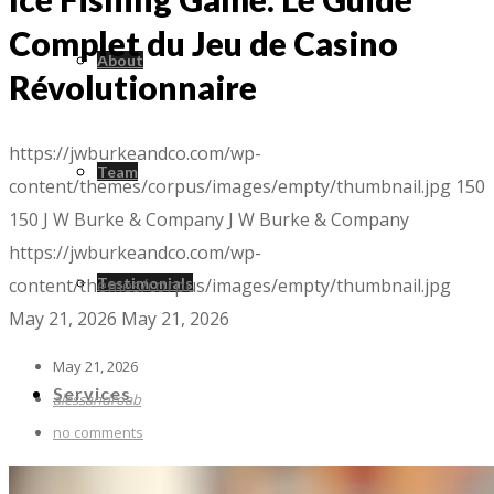
Complet du Jeu de Casino
About
Révolutionnaire
https://jwburkeandco.com/wp-
Team
content/themes/corpus/images/empty/thumbnail.jpg
150
150
J W Burke & Company
J W Burke & Company
https://jwburkeandco.com/wp-
content/themes/corpus/images/empty/thumbnail.jpg
Testimonials
May 21, 2026
May 21, 2026
May 21, 2026
Services
alessandroab
no comments