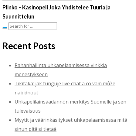
Plinko – Kasinopeli Joka Yhdistelee Tuuria ja
Suunnittelun
Recent Posts
Rahanhallinta uhkapelaamisessa vinkkiä
menestykseen
Tikitaka: jak funguje live chat a co vám může
nabídnout
Uhkapelilainsäädännön merkitys Suomelle ja sen
tulevaisuus
Myytit ja väärinkäsitykset uhkapelaamisessa mitä
sinun pitäisi tietää