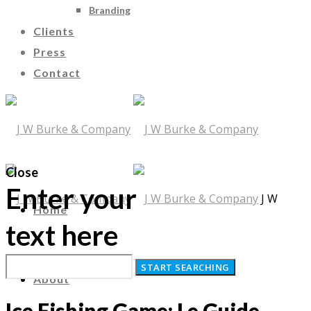
Branding
Clients
Press
Contact
Close
Enter your
J W
Home
text here
Burke & Company
About
Ice Fishing Game: Le Guide