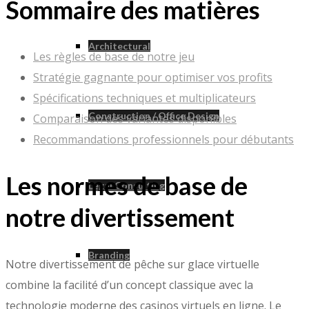
Sommaire des matières
Architectural
Les règles de base de notre jeu
Stratégie gagnante pour optimiser vos profits
Spécifications techniques et multiplicateurs
Construction / Office Design
Comparaison des variantes disponibles
Recommandations professionnels pour débutants
Les normes de base de
Legal Consulting
notre divertissement
Branding
Notre divertissement de pêche sur glace virtuelle
combine la facilité d’un concept classique avec la
technologie moderne des casinos virtuels en ligne. Le