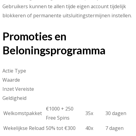
Gebruikers kunnen te allen tijde eigen account tijdelijk
blokkeren of permanente uitsluitingstermijnen instellen.
Promoties en
Beloningsprogramma
Actie Type
Waarde
Inzet Vereiste
Geldigheid
€1000 + 250
Welkomstpakket
35x
30 dagen
Free Spins
Wekelijkse Reload
50% tot €300
40x
7 dagen