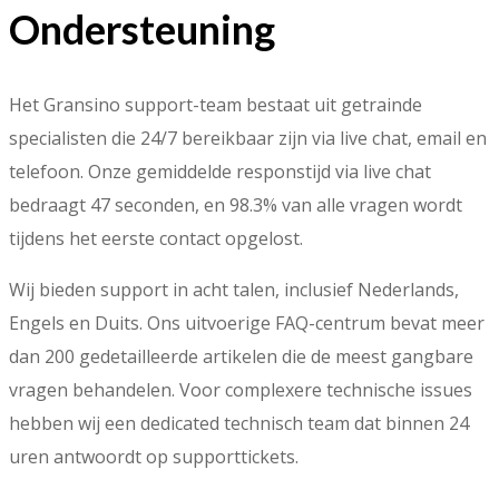
Ondersteuning
Het Gransino support-team bestaat uit getrainde
specialisten die 24/7 bereikbaar zijn via live chat, email en
telefoon. Onze gemiddelde responstijd via live chat
bedraagt 47 seconden, en 98.3% van alle vragen wordt
tijdens het eerste contact opgelost.
Wij bieden support in acht talen, inclusief Nederlands,
Engels en Duits. Ons uitvoerige FAQ-centrum bevat meer
dan 200 gedetailleerde artikelen die de meest gangbare
vragen behandelen. Voor complexere technische issues
hebben wij een dedicated technisch team dat binnen 24
uren antwoordt op supporttickets.