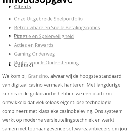
Clients
Onze Uitgebreide Spelportfolio
Betrouwbare en Snelle Betalingsopties
Press
Licentie en Spelerveiligheid
Acties en Rewards
Gaming Onderweg
Professionele Ondersteuning
Contact
Welkom bij
Gransino
, alwaar wij de hoogste standaard
van digitaal casino vermaak hanteren. Met langdurige
kennis in de gokbranche hebben we een platform
ontwikkeld dat vlekkeloos eigentijdse technologie
combineert met klassieke casinobeleving. Ons systeem
werkt op moderne versleutelingstechniek en werkt
samen met toonaangevende softwareaanbieders om jou