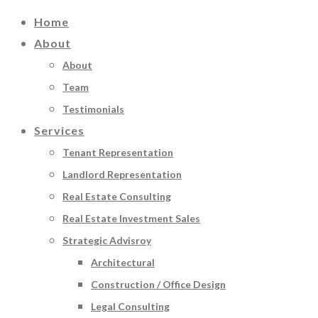
Home
About
About
Team
Testimonials
Services
Tenant Representation
Landlord Representation
Real Estate Consulting
Real Estate Investment Sales
Strategic Advisroy
Architectural
Construction / Office Design
Legal Consulting