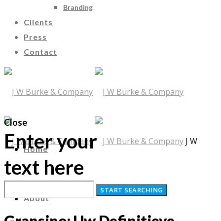
Branding
Clients
Press
Contact
Close
Enter your
J W
Home
text here
Burke & Company
About
Gransino: Uw Definitieve