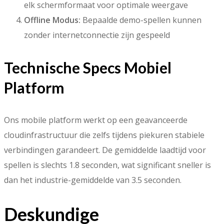
elk schermformaat voor optimale weergave
Offline Modus:
Bepaalde demo-spellen kunnen
zonder internetconnectie zijn gespeeld
Technische Specs Mobiel
Platform
Ons mobile platform werkt op een geavanceerde
cloudinfrastructuur die zelfs tijdens piekuren stabiele
verbindingen garandeert. De gemiddelde laadtijd voor
spellen is slechts 1.8 seconden, wat significant sneller is
dan het industrie-gemiddelde van 3.5 seconden.
Deskundige