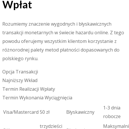
Wpłat
Rozumiemy znaczenie wygodnych i błyskawicznych
transakcji monetarnych w świecie hazardu online. Z tego
powodu oferujemy wszystkim klientom korzystanie z
różnorodnej palety metod płatności dopasowanych do
polskiego rynku.
Opcja Transakcji
Najniższy Wkład
Termin Realizacji Wpłaty
Termin Wykonania Wyciągnięcia
1-3 dnia
Visa/Mastercard
50 zł
Błyskawiczny
robocze
trzydzieści
Maksymalni