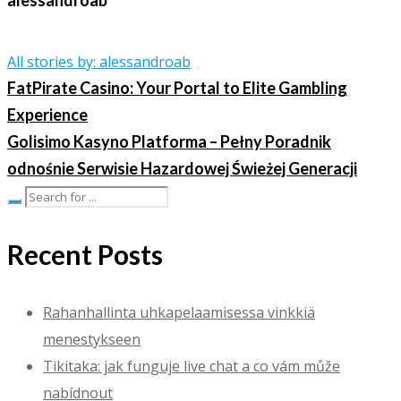
alessandroab
All stories by: alessandroab
FatPirate Casino: Your Portal to Elite Gambling
Experience
Golisimo Kasyno Platforma – Pełny Poradnik
odnośnie Serwisie Hazardowej Świeżej Generacji
Recent Posts
Rahanhallinta uhkapelaamisessa vinkkiä
menestykseen
Tikitaka: jak funguje live chat a co vám může
nabídnout