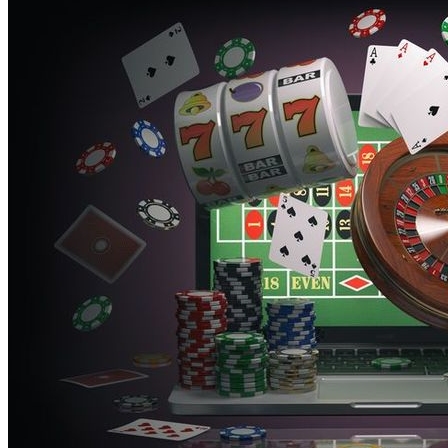
Tenant Representation
Landlord Representation
Real Estate Consulting
Real Estate Investment Sales
Strategic Advisroy