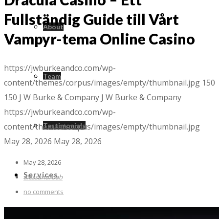
Fullständig Guide till Vårt
About
Vampyr-tema Online Casino
https://jwburkeandco.com/wp-
Team
content/themes/corpus/images/empty/thumbnail.jpg
150
150
J W Burke & Company
J W Burke & Company
https://jwburkeandco.com/wp-
content/themes/corpus/images/empty/thumbnail.jpg
Testimonials
May 28, 2026
May 28, 2026
May 28, 2026
Services
alessandroab
no comments