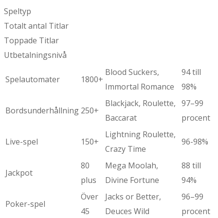
Speltyp
Totalt antal Titlar
Toppade Titlar
Utbetalningsnivå
Blood Suckers,
94 till
Spelautomater
1800+
Immortal Romance
98%
Blackjack, Roulette,
97–99
Bordsunderhållning
250+
Baccarat
procent
Lightning Roulette,
Live-spel
150+
96-98%
Crazy Time
80
Mega Moolah,
88 till
Jackpot
plus
Divine Fortune
94%
Över
Jacks or Better,
96–99
Poker-spel
45
Deuces Wild
procent