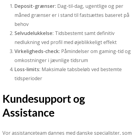
Deposit-grænser:
Dag-til-dag, ugentlige og per
måned grænser er i stand til fastsættes baseret på
behov
Selvudelukkelse:
Tidsbestemt samt definitiv
nedlukning ved profil med øjeblikkeligt effekt
Virkeligheds-check:
Påmindelser om gaming-tid og
omkostninger i jævnlige tidsrum
Loss-limits:
Maksimale tabsbeløb ved bestemte
tidsperioder
Kundesupport og
Assistance
Vor assistanceteam dannes med danske specialister, som