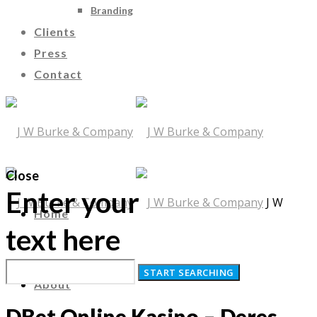
Branding
Clients
Press
Contact
Close
Enter your
J W
Home
text here
Burke & Company
About
DBet Online Kasino – Deres