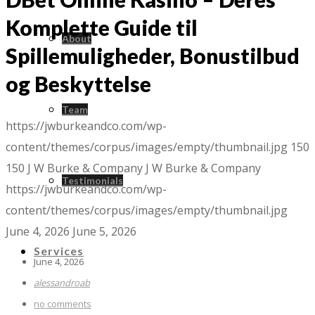
Komplette Guide til
About
Spillemuligheder, Bonustilbud
og Beskyttelse
Team
https://jwburkeandco.com/wp-
content/themes/corpus/images/empty/thumbnail.jpg
150
150
J W Burke & Company
J W Burke & Company
Testimonials
https://jwburkeandco.com/wp-
content/themes/corpus/images/empty/thumbnail.jpg
June 4, 2026
June 5, 2026
Services
June 4, 2026
alessandroab
no comments