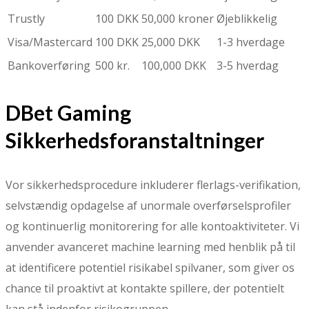
Trustly
100 DKK
50,000 kroner
Øjeblikkelig
Visa/Mastercard
100 DKK
25,000 DKK
1-3 hverdage
Bankoverføring
500 kr.
100,000 DKK
3-5 hverdag
DBet Gaming
Sikkerhedsforanstaltninger
Vor sikkerhedsprocedure inkluderer flerlags-verifikation,
selvstændig opdagelse af unormale overførselsprofiler
og kontinuerlig monitorering for alle kontoaktiviteter. Vi
anvender avanceret machine learning med henblik på til
at identificere potentiel risikabel spilvaner, som giver os
chance til proaktivt at kontakte spillere, der potentielt
kan stå indenfor risikogruppen.