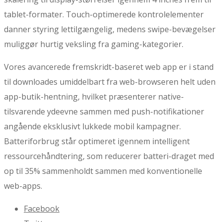
tablet-formater. Touch-optimerede kontrolelementer
danner styring lettilgængelig, medens swipe-bevægelser
muliggør hurtig veksling fra gaming-kategorier.
Vores avancerede fremskridt-baseret web app er i stand
til downloades umiddelbart fra web-browseren helt uden
app-butik-hentning, hvilket præsenterer native-
tilsvarende ydeevne sammen med push-notifikationer
angående eksklusivt lukkede mobil kampagner.
Batteriforbrug står optimeret igennem intelligent
ressourcehåndtering, som reducerer batteri-draget med
op til 35% sammenholdt sammen med konventionelle
web-apps.
Facebook