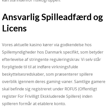
Ansvarlig Spilleadfærd og
Licens
Vores aktuelle kasino kører via godkendelse hos
Spillemyndigheder hos Danmark specifikt, som betyder
efterlevelse af stringente reguleringskrav. Vi selv står
forpligtede til til at indføre virkningsfulde
beskyttelsesredskaber, som præsenterer spillere
overblik igennem deres gaming-vaner. Samtlige gamere
skal befinde sig registreret under ROFUS (Offentligt
register For Frivilligt Ekskluderede Spillere) inden
spilleren formår at etablere konto.