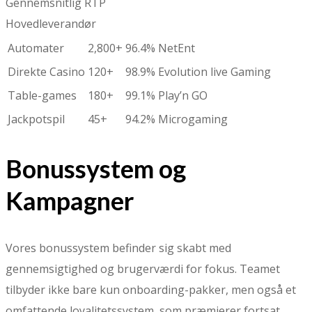
Gennemsnitlig RTP
Hovedleverandør
Automater
2,800+
96.4%
NetEnt
Direkte Casino
120+
98.9%
Evolution live Gaming
Table-games
180+
99.1%
Play’n GO
Jackpotspil
45+
94.2%
Microgaming
Bonussystem og
Kampagner
Vores bonussystem befinder sig skabt med
gennemsigtighed og brugerværdi for fokus. Teamet
tilbyder ikke bare kun onboarding-pakker, men også et
omfattende loyalitetssystem, som præmierer fortsat