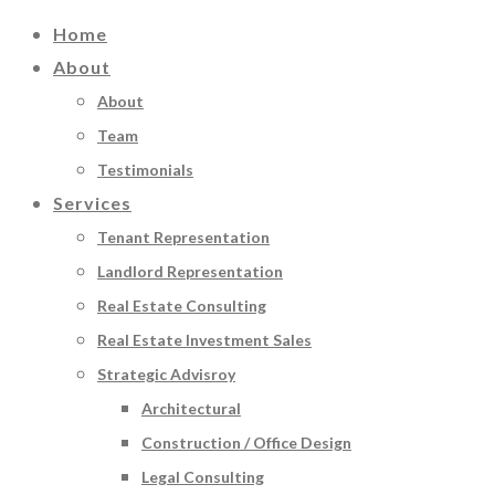
Home
About
About
Team
Testimonials
Services
Tenant Representation
Landlord Representation
Real Estate Consulting
Real Estate Investment Sales
Strategic Advisroy
Architectural
Construction / Office Design
Legal Consulting