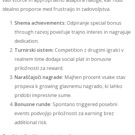
vaši vzorce in appropriatno adaptira naloge, kar nudi
idealno proporce med frustraijo in zadovoljstva.
Shema achievements:
Odpiranje special bonus
through razvoj povečuje trajno interes in nagrajuje
dedication.
Turnirski sistem:
Competition z drugimi igralci v
realnem time dodaja social plat in bonusne
priložnosti za reward.
Naraščajoči nagrade:
Majhen procent vsake stav
prispeva k growing glavnemu nagrado, ki lahko
pridobi impresivne sume.
Bonusne runde:
Spontano triggered posebni
events podvojijo priložnosti za earning brez
additional risk.