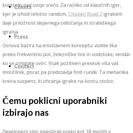
kontrolo nad svojo srečo. Za razliko od klasičnih iger,
Clients
kjer je izhod celotno random,
Chicken Road 2
igralcem
daje priložnost dejavnega odločanja in strateškega
igranja.
Press
Osnova bazira na enostavnem konceptu: vodite lika
preko frekventno pot, železniške tire in vodotoke, vendar
ko se izmigate ovirc. Vsak pozitiven preskok viša vaš
Contact
množilnik, poraz pa predstavlja finiš runde. Ta mehanika
kreira suspenz, ki ohranja igralce na koncu stolov.
Čemu poklicni uporabniki
izbirajo nas
Developerji smo investirali preko kot 18 month v