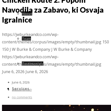
Navodila za Zabavo, ki Osvaja
About
Igralnice
https://jwburkeandco.com/wp-
Team
content/themes/corpus/images/empty/thumbnail.jpg
150
150
J W Burke & Company
J W Burke & Company
https://jwburkeandco.com/wp-
content/themes/corpus/images/empty/thumbnail.jpg
Testimonials
June 6, 2026
June 6, 2026
June 6, 2026
Services
alessandroab
no comments