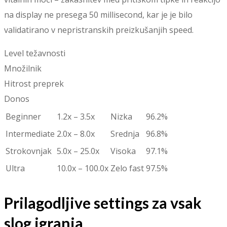
na display ne presega 50 millisecond, kar je je bilo
validatirano v nepristranskih preizkušanjih speed.
Level težavnosti
Množilnik
Hitrost preprek
Donos
Beginner
1.2x – 3.5x
Nizka
96.2%
Intermediate
2.0x – 8.0x
Srednja
96.8%
Strokovnjak
5.0x – 25.0x
Visoka
97.1%
Ultra
10.0x – 100.0x
Zelo fast
97.5%
Prilagodljive settings za vsak
slog igranja