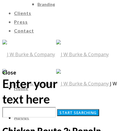
Branding
Clients
Press
Contact
Close
Enter your
J W
Home
text here
Burke & Company
About
Chicken Route 2: Popoln