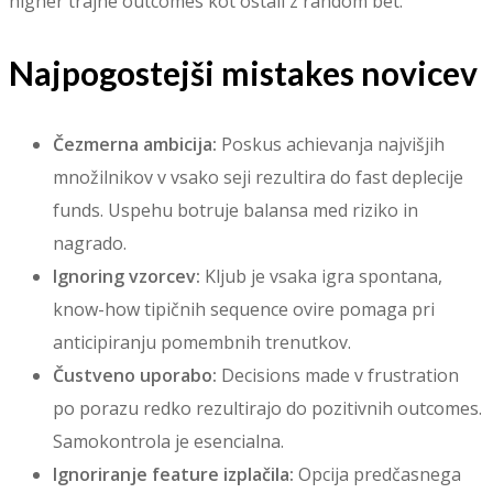
higher trajne outcomes kot ostali z random bet.
Najpogostejši mistakes novicev
Čezmerna ambicija:
Poskus achievanja najvišjih
množilnikov v vsako seji rezultira do fast deplecije
funds. Uspehu botruje balansa med riziko in
nagrado.
Ignoring vzorcev:
Kljub je vsaka igra spontana,
know-how tipičnih sequence ovire pomaga pri
anticipiranju pomembnih trenutkov.
Čustveno uporabo:
Decisions made v frustration
po porazu redko rezultirajo do pozitivnih outcomes.
Samokontrola je esencialna.
Ignoriranje feature izplačila:
Opcija predčasnega