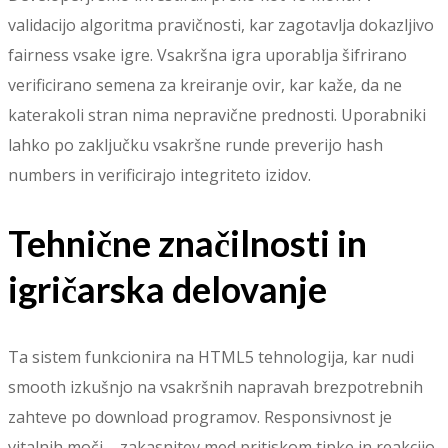
validacijo algoritma pravičnosti, kar zagotavlja dokazljivo
fairness vsake igre. Vsakršna igra uporablja šifrirano
verificirano semena za kreiranje ovir, kar kaže, da ne
katerakoli stran nima nepravične prednosti. Uporabniki
lahko po zaključku vsakršne runde preverijo hash
numbers in verificirajo integriteto izidov.
Tehnične značilnosti in
igričarska delovanje
Ta sistem funkcionira na HTML5 tehnologija, kar nudi
smooth izkušnjo na vsakršnih napravah brezpotrebnih
zahteve po download programov. Responsivnost je
vitalnih moči – zakasnitev med pritiskom tipke in reakcijo