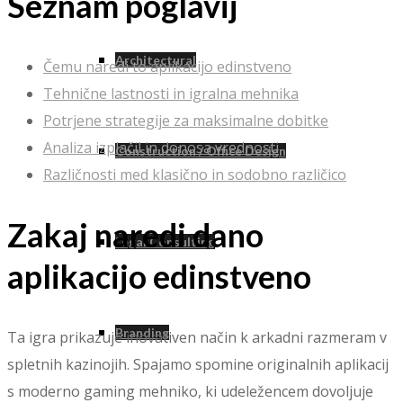
Seznam poglavij
Architectural
Čemu naredi to aplikacijo edinstveno
Tehnične lastnosti in igralna mehnika
Potrjene strategije za maksimalne dobitke
Analiza izplačil in donosa vrednosti
Construction / Office Design
Različnosti med klasično in sodobno različico
Zakaj naredi dano
Legal Consulting
aplikacijo edinstveno
Branding
Ta igra prikazuje inovativen način k arkadni razmeram v
spletnih kazinojih. Spajamo spomine originalnih aplikacij
s moderno gaming mehniko, ki udeležencem dovoljuje