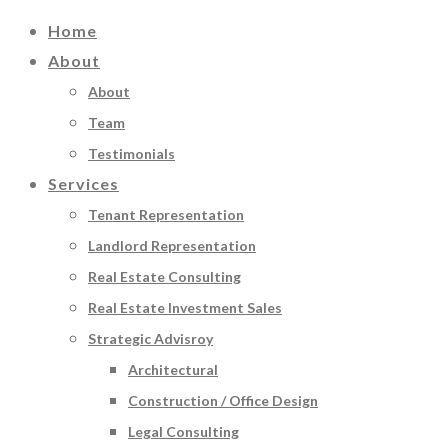
Home
About
About
Team
Testimonials
Services
Tenant Representation
Landlord Representation
Real Estate Consulting
Real Estate Investment Sales
Strategic Advisroy
Architectural
Construction / Office Design
Legal Consulting