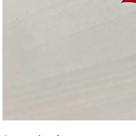
Architectural
Construction / Office Design
Legal Consulting
Branding