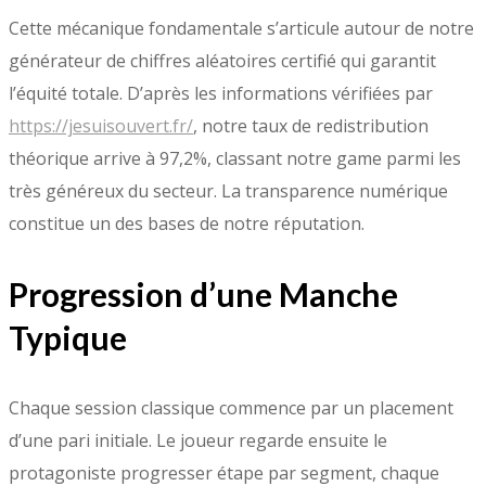
Cette mécanique fondamentale s’articule autour de notre
générateur de chiffres aléatoires certifié qui garantit
l’équité totale. D’après les informations vérifiées par
https://jesuisouvert.fr/
, notre taux de redistribution
théorique arrive à 97,2%, classant notre game parmi les
très généreux du secteur. La transparence numérique
constitue un des bases de notre réputation.
Progression d’une Manche
Typique
Chaque session classique commence par un placement
d’une pari initiale. Le joueur regarde ensuite le
protagoniste progresser étape par segment, chaque