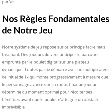
parfait.
Nos Règles Fondamentales
de Notre Jeu
Notre système de jeu repose sur ce principe facile mais
fascinant. Des joueurs doivent anticiper le parcours
emprunté par le poulet digital sur une plateau
dynamique. Toutes partie démarre avec un multiplicateur
de initial de 1x qui monte progressivement à mesure que
le personnage avance sur sa route. Chaque joueur
détermine du moment optimal pour récolter ses
bénéfices avant que le poulet n’atteigne un obstacle
imprévisible.