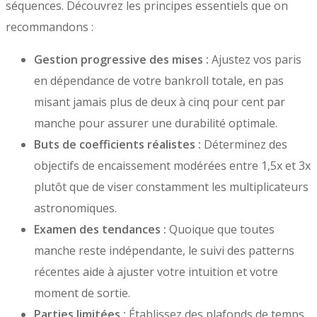
séquences. Découvrez les principes essentiels que on
recommandons :
Gestion progressive des mises :
Ajustez vos paris
en dépendance de votre bankroll totale, en pas
misant jamais plus de deux à cinq pour cent par
manche pour assurer une durabilité optimale.
Buts de coefficients réalistes :
Déterminez des
objectifs de encaissement modérées entre 1,5x et 3x
plutôt que de viser constamment les multiplicateurs
astronomiques.
Examen des tendances :
Quoique que toutes
manche reste indépendante, le suivi des patterns
récentes aide à ajuster votre intuition et votre
moment de sortie.
Parties limitées :
Établissez des plafonds de temps