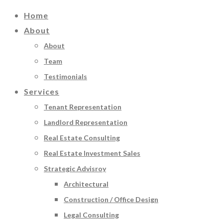
Home
About
About
Team
Testimonials
Services
Tenant Representation
Landlord Representation
Real Estate Consulting
Real Estate Investment Sales
Strategic Advisroy
Architectural
Construction / Office Design
Legal Consulting