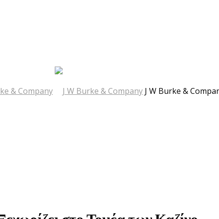
J W Burke & Compa
Ξεχωρίζει στο Τομέα των Καζίνο