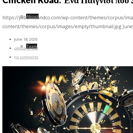
About
https://jwburkeandco.com/wp-content/themes/corpus/ima
content/themes/corpus/images/empty/thumbnail.jpg
June
June 18, 2026
Team
alessandroab
no comments
Testimonials
Services