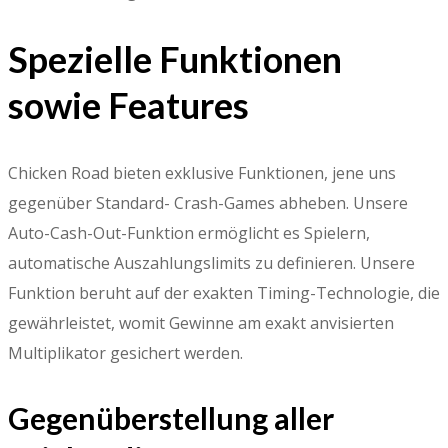
Spezielle Funktionen
sowie Features
Chicken Road bieten exklusive Funktionen, jene uns
gegenüber Standard- Crash-Games abheben. Unsere
Auto-Cash-Out-Funktion ermöglicht es Spielern,
automatische Auszahlungslimits zu definieren. Unsere
Funktion beruht auf der exakten Timing-Technologie, die
gewährleistet, womit Gewinne am exakt anvisierten
Multiplikator gesichert werden.
Gegenüberstellung aller