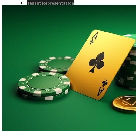
Tenant Representation
Landlord Representation
Real Estate Consulting
Real Estate Investment Sales
Strategic Advisroy