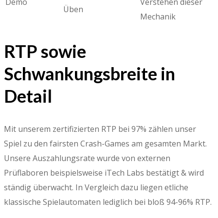
Demo
Verstehen dieser
Üben
Mechanik
RTP sowie
Schwankungsbreite in
Detail
Mit unserem zertifizierten RTP bei 97% zählen unser
Spiel zu den fairsten Crash-Games am gesamten Markt.
Unsere Auszahlungsrate wurde von externen
Prüflaboren beispielsweise iTech Labs bestätigt & wird
ständig überwacht. In Vergleich dazu liegen etliche
klassische Spielautomaten lediglich bei bloß 94-96% RTP.