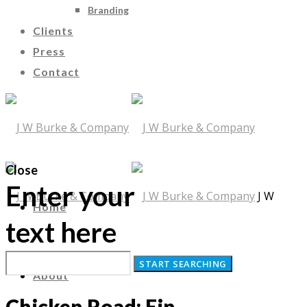
Branding
Clients
Press
Contact
Close
Enter your
J W
Home
text here
Burke & Company
About
Chicken Road: Ein