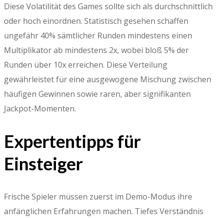
Diese Volatilität des Games sollte sich als durchschnittlich
oder hoch einordnen. Statistisch gesehen schaffen
ungefähr 40% sämtlicher Runden mindestens einen
Multiplikator ab mindestens 2x, wobei bloß 5% der
Runden über 10x erreichen. Diese Verteilung
gewährleistet für eine ausgewogene Mischung zwischen
häufigen Gewinnen sowie raren, aber signifikanten
Jackpot-Momenten.
Expertentipps für
Einsteiger
Frische Spieler müssen zuerst im Demo-Modus ihre
anfänglichen Erfahrungen machen. Tiefes Verständnis