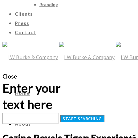
Branding
Clients
Press
Contact
Close
Enter your
Home
text here
About
Cazino Royals Tiger: Experiență