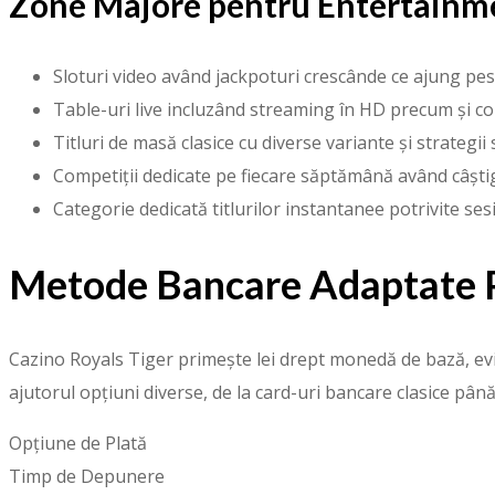
Zone Majore pentru Entertainm
Sloturi video având jackpoturi crescânde ce ajung pe
Table-uri live incluzând streaming în HD precum și co
Titluri de masă clasice cu diverse variante și strategii 
Competiții dedicate pe fiecare săptămână având câștig
Categorie dedicată titlurilor instantanee potrivite ses
Metode Bancare Adaptate P
Cazino Royals Tiger primește lei drept monedă de bază, evitâ
ajutorul opțiuni diverse, de la card-uri bancare clasice pân
Opțiune de Plată
Timp de Depunere