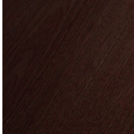
Tenant Representation
Landlord Representation
Real Estate Consulting
Real Estate Investment Sales
Strategic Advisroy