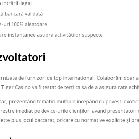
intrării ilegal
ă bancară validată
-uri 100% aleatoare
care instantanee asupra activităților suspecte
zvoltatori
nizate de furnizori de top internationali. Colaborăm doar alăt
Tiger Casino va fi testat de terți ca să de a asigura rate ech
r, prezentând tematici multiple începând cu povești exotice p
restre imediat pe device-urile clienților, având presentatori
lette plus jocul baccarat, oricare cu normative explicite și p