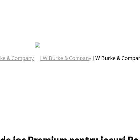
J W Burke & Compa
 de joc Premium pentru jocuri Pe