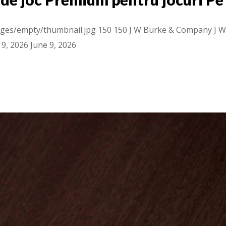
ges/empty/thumbnail.jpg
150
150
J W Burke & Company
J 
 9, 2026
June 9, 2026