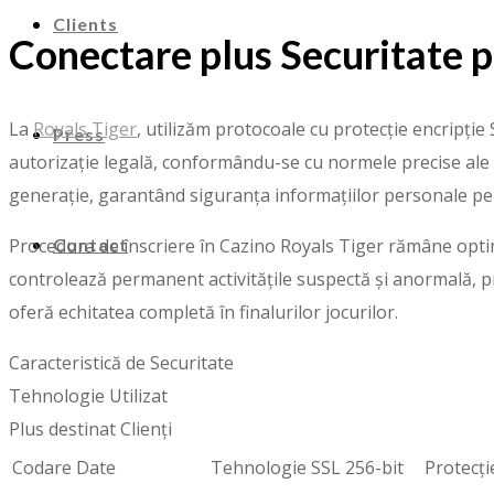
Clients
Conectare plus Securitate p
La
Royals Tiger
, utilizăm protocoale cu protecție encripție
Press
autorizație legală, conformându-se cu normele precise ale 
generație, garantând siguranța informațiilor personale pent
Contact
Procedura de înscriere în Cazino Royals Tiger rămâne optimiz
controlează permanent activitățile suspectă și anormală, pro
oferă echitatea completă în finalurilor jocurilor.
Caracteristică de Securitate
Tehnologie Utilizat
Plus destinat Clienți
Codare Date
Tehnologie SSL 256-bit
Protecți