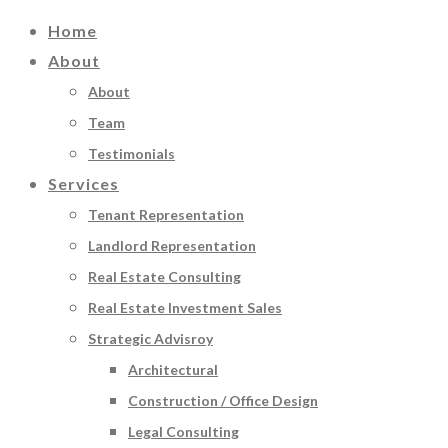
Home
About
About
Team
Testimonials
Services
Tenant Representation
Landlord Representation
Real Estate Consulting
Real Estate Investment Sales
Strategic Advisroy
Architectural
Construction / Office Design
Legal Consulting