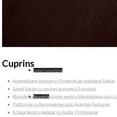
Architectural
Construction / Office Design
Cuprins
Legal Consulting
Autentificare precum și Protecție pe standard Ridicat
Gamă Variat cu opțiuni precum și Furnizori
Metode bancare Potrivite pentru Marketplace-ului Lo
Branding
Platformă cu Recompense plus Avantaje Exclusive
Echipa Nostru dedicat cu Ajutor Profesional