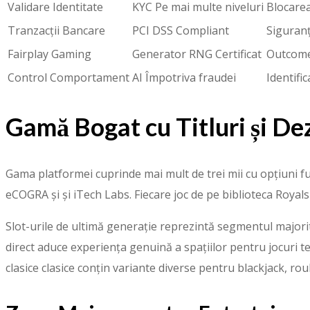
Validare Identitate
KYC Pe mai multe niveluri
Blocarea 
Tranzacții Bancare
PCI DSS Compliant
Siguranț
Fairplay Gaming
Generator RNG Certificat
Outcome
Control Comportament
AI Împotriva fraudei
Identifi
Gamă Bogat cu Titluri și De
Gama platformei cuprinde mai mult de trei mii cu opțiuni fur
eCOGRA și și iTech Labs. Fiecare joc de pe biblioteca Royals 
Slot-urile de ultimă generație reprezintă segmentul majorita
direct aduce experiența genuină a spațiilor pentru jocuri te
clasice clasice conțin variante diverse pentru blackjack, rou