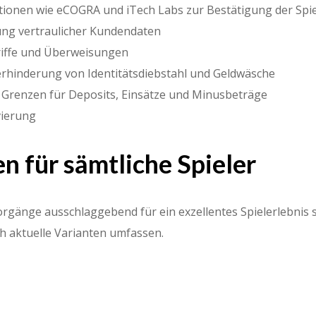
tionen wie eCOGRA und iTech Labs zur Bestätigung der Spie
rung vertraulicher Kundendaten
griffe und Überweisungen
rhinderung von Identitätsdiebstahl und Geldwäsche
Grenzen für Deposits, Einsätze und Minusbeträge
vierung
n für sämtliche Spieler
rgänge ausschlaggebend für ein exzellentes Spielerlebnis 
h aktuelle Varianten umfassen.