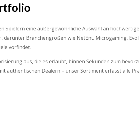
tfolio
ren Spielern eine außergewöhnliche Auswahl an hochwertigen
rn, darunter Branchengrößen wie NetEnt, Microgaming, Evol
ele vorfindet.
gorisierung aus, die es erlaubt, binnen Sekunden zum bevor
mit authentischen Dealern – unser Sortiment erfasst alle Pr