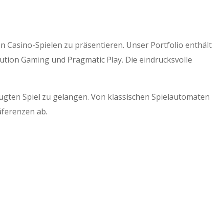
 Casino-Spielen zu präsentieren. Unser Portfolio enthält
ution Gaming und Pragmatic Play. Die eindrucksvolle
zugten Spiel zu gelangen. Von klassischen Spielautomaten
äferenzen ab.