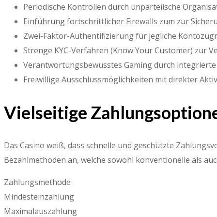
Periodische Kontrollen durch unparteiische Organisa
Einführung fortschrittlicher Firewalls zum zur Siche
Zwei-Faktor-Authentifizierung für jegliche Kontozu
Strenge KYC-Verfahren (Know Your Customer) zur Ve
Verantwortungsbewusstes Gaming durch integrierte 
Freiwillige Ausschlussmöglichkeiten mit direkter Akti
Vielseitige Zahlungsoptione
Das Casino weiß, dass schnelle und geschützte Zahlungsvo
Bezahlmethoden an, welche sowohl konventionelle als auc
Zahlungsmethode
Mindesteinzahlung
Maximalauszahlung