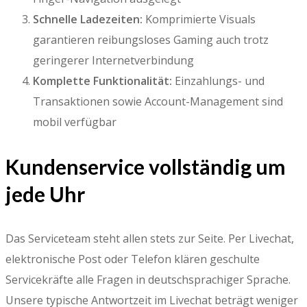
Schnelle Ladezeiten:
Komprimierte Visuals
garantieren reibungsloses Gaming auch trotz
geringerer Internetverbindung
Komplette Funktionalität:
Einzahlungs- und
Transaktionen sowie Account-Management sind
mobil verfügbar
Kundenservice vollständig um
jede Uhr
Das Serviceteam steht allen stets zur Seite. Per Livechat,
elektronische Post oder Telefon klären geschulte
Servicekräfte alle Fragen in deutschsprachiger Sprache.
Unsere typische Antwortzeit im Livechat beträgt weniger