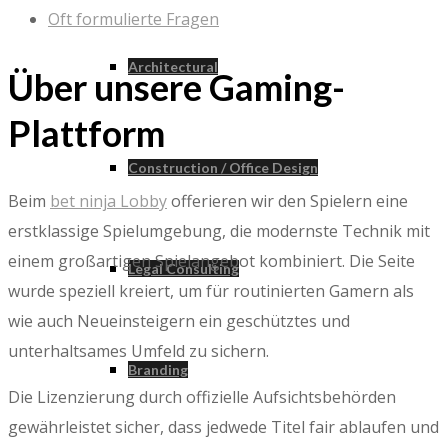
Oft formulierte Fragen
Architectural
Über unsere Gaming-
Plattform
Construction / Office Design
Beim
bet ninja Lobby
offerieren wir den Spielern eine
erstklassige Spielumgebung, die modernste Technik mit
einem großartigen Spielangebot kombiniert. Die Seite
Legal Consulting
wurde speziell kreiert, um für routinierten Gamern als
wie auch Neueinsteigern ein geschütztes und
unterhaltsames Umfeld zu sichern.
Branding
Die Lizenzierung durch offizielle Aufsichtsbehörden
gewährleistet sicher, dass jedwede Titel fair ablaufen und