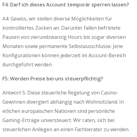
F4: Darf ich dieses Account temporär sperren lassen?
A4: Gewiss, wir stellen diverse Möglichkeiten für
kontrolliertes Zocken an. Darunter fallen befristete
Pausen von vierundzwanzig Hours bis sogar diversen
Monaten sowie permanente Selbstausschlüsse. Jene
Konfigurationen können jederzeit im Account-Bereich
durchgeführt werden.
F5: Werden Preise bei uns steuerpflichtig?
Antwort 5: Diese steuerliche Regelung von Casino-
Gewinnen divergiert abhängig nach Wohnsitzland. In
etlichen europäischen Nationen sind persönliche
Gaming-Erträge unversteuert. Wir raten, sich bei
steuerlichen Anliegen an einen Fachberater zu wenden.