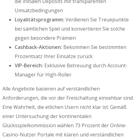
die initialen Deposits mit transparenten
Umsatzbedingungen
Loyalitätsprogramm:
Verdienen Sie Treuepunkte
bei sämtlichen Spiel und konvertieren Sie solche
gegen besondere Prämien
Cashback-Aktionen:
Bekommen Sie bestimmten
Prozentsatz Ihrer Einsätze zurück
VIP-Bereich:
Exklusive Betreuung durch Account-
Manager für High-Roller
Alle Angebote basieren auf verständlichen
Anforderungen, die vor der Freischaltung einsehbar sind.
Eine Wahrheit, die etlichen Usern nicht klar ist: Gemäß
einer Untersuchung der kontinentalen
Glücksspielkommission wählen 73 Prozent der Online-
Casino-Nutzer Portale mit klaren und verständlichen