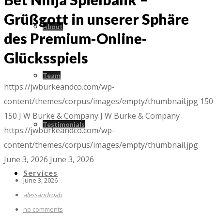
Grüßgott in unserer Sphäre
About
des Premium-Online-
Glücksspiels
Team
https://jwburkeandco.com/wp-
content/themes/corpus/images/empty/thumbnail.jpg
150
150
J W Burke & Company
J W Burke & Company
Testimonials
https://jwburkeandco.com/wp-
content/themes/corpus/images/empty/thumbnail.jpg
June 3, 2026
June 3, 2026
Services
June 3, 2026
alessandroab
no comments