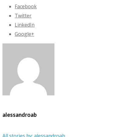
Facebook
Twitter
LinkedIn
Google+
alessandroab
All stories by: alessandroab