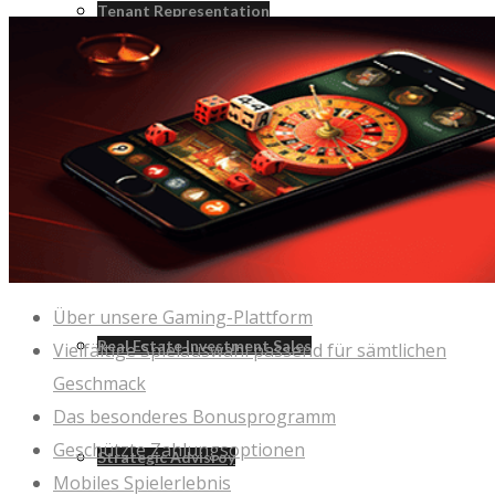
Tenant Representation
Landlord Representation
Real Estate Consulting
Über unsere Gaming-Plattform
Real Estate Investment Sales
Vielfältige Spielauswahl passend für sämtlichen
Geschmack
Das besonderes Bonusprogramm
Geschützte Zahlungsoptionen
Strategic Advisroy
Mobiles Spielerlebnis