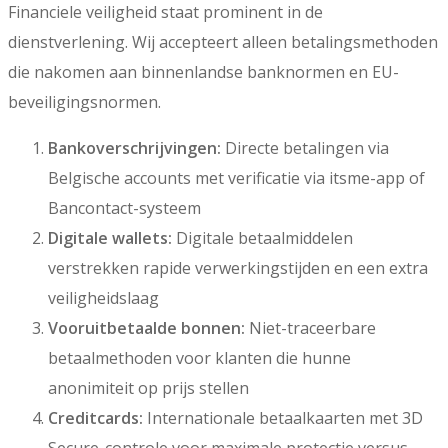
Financiele veiligheid staat prominent in de
dienstverlening. Wij accepteert alleen betalingsmethoden
die nakomen aan binnenlandse banknormen en EU-
beveiligingsnormen.
Bankoverschrijvingen:
Directe betalingen via
Belgische accounts met verificatie via itsme-app of
Bancontact-systeem
Digitale wallets:
Digitale betaalmiddelen
verstrekken rapide verwerkingstijden en een extra
veiligheidslaag
Vooruitbetaalde bonnen:
Niet-traceerbare
betaalmethoden voor klanten die hunne
anonimiteit op prijs stellen
Creditcards:
Internationale betaalkaarten met 3D
Secure-controle voor maximale protectie versus