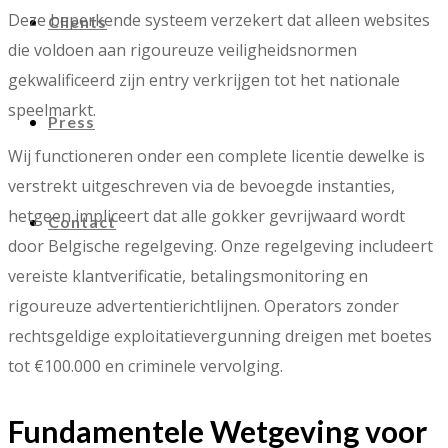
Deze beperkende systeem verzekert dat alleen websites
Clients
die voldoen aan rigoureuze veiligheidsnormen
gekwalificeerd zijn entry verkrijgen tot het nationale
speelmarkt.
Press
Wij functioneren onder een complete licentie dewelke is
verstrekt uitgeschreven via de bevoegde instanties,
hetgeen impliceert dat alle gokker gevrijwaard wordt
Contact
door Belgische regelgeving. Onze regelgeving includeert
vereiste klantverificatie, betalingsmonitoring en
rigoureuze advertentierichtlijnen. Operators zonder
rechtsgeldige exploitatievergunning dreigen met boetes
tot €100.000 en criminele vervolging.
Fundamentele Wetgeving voor