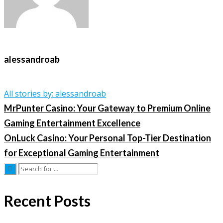
alessandroab
All stories by: alessandroab
MrPunter Casino: Your Gateway to Premium Online
Gaming Entertainment Excellence
OnLuck Casino: Your Personal Top-Tier Destination
for Exceptional Gaming Entertainment
Recent Posts