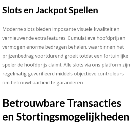
Slots en Jackpot Spellen
Moderne slots bieden imposante visuele kwaliteit en
vernieuwende extrafeatures. Cumulatieve hoofdprijzen
vermogen enorme bedragen behalen, waarbinnen het
prijzenbedrag voortdurend groeit totdat een fortuinlijke
speler de hoofdprijs claimt. Alle slots via ons platform zijn
regelmatig geverifieerd middels objectieve controleurs
om betrouwbaarheid te garanderen.
Betrouwbare Transacties
en Stortingsmogelijkheden