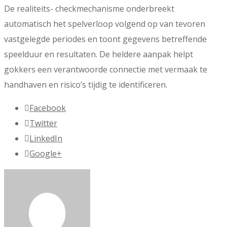
De realiteits- checkmechanisme onderbreekt
automatisch het spelverloop volgend op van tevoren
vastgelegde periodes en toont gegevens betreffende
speelduur en resultaten. De heldere aanpak helpt
gokkers een verantwoorde connectie met vermaak te
handhaven en risico’s tijdig te identificeren.
Facebook
Twitter
LinkedIn
Google+