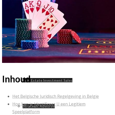
Tenant Representation
Landlord Representation
Real Estate Consulting
Inhoud
Real Estate Investment Sales
Het Belgische Juridisch Regelgeving in Belgie
Hoe kan je Identificeer U een Legitiem
Strategic Advisroy
Speelplatform