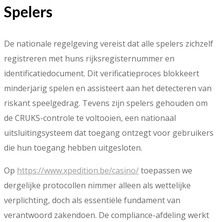
Spelers
De nationale regelgeving vereist dat alle spelers zichzelf
registreren met huns rijksregisternummer en
identificatiedocument. Dit verificatieproces blokkeert
minderjarig spelen en assisteert aan het detecteren van
riskant speelgedrag. Tevens zijn spelers gehouden om
de CRUKS-controle te voltooien, een nationaal
uitsluitingsysteem dat toegang ontzegt voor gebruikers
die hun toegang hebben uitgesloten.
Op
https://www.xpedition.be/casino/
toepassen we
dergelijke protocollen nimmer alleen als wettelijke
verplichting, doch als essentiële fundament van
verantwoord zakendoen. De compliance-afdeling werkt