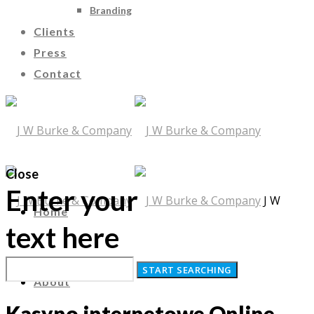
Branding
Clients
Press
Contact
Close
Enter your
J W
Home
text here
Burke & Company
About
Kasyno internetowe Online