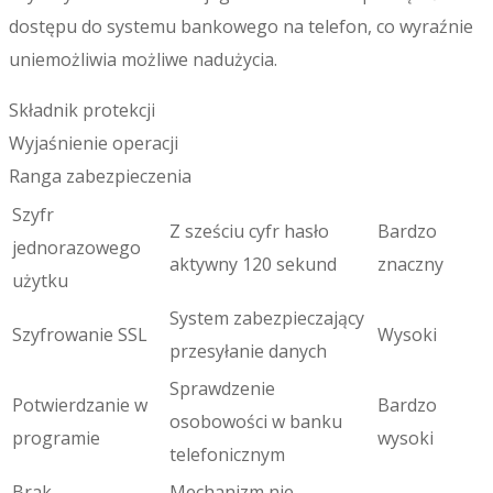
dostępu do systemu bankowego na telefon, co wyraźnie
uniemożliwia możliwe nadużycia.
Składnik protekcji
Wyjaśnienie operacji
Ranga zabezpieczenia
Szyfr
Z sześciu cyfr hasło
Bardzo
jednorazowego
aktywny 120 sekund
znaczny
użytku
System zabezpieczający
Szyfrowanie SSL
Wysoki
przesyłanie danych
Sprawdzenie
Potwierdzanie w
Bardzo
osobowości w banku
programie
wysoki
telefonicznym
Brak
Mechanizm nie