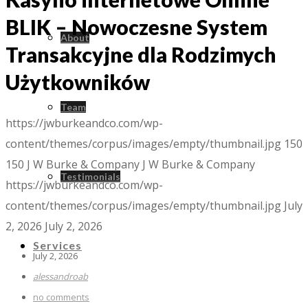
BLIK – Nowoczesne System
About
Transakcyjne dla Rodzimych
Użytkowników
Team
https://jwburkeandco.com/wp-
content/themes/corpus/images/empty/thumbnail.jpg
150
150
J W Burke & Company
J W Burke & Company
Testimonials
https://jwburkeandco.com/wp-
content/themes/corpus/images/empty/thumbnail.jpg
July
2, 2026
July 2, 2026
Services
July 2, 2026
alessandroab
no comments