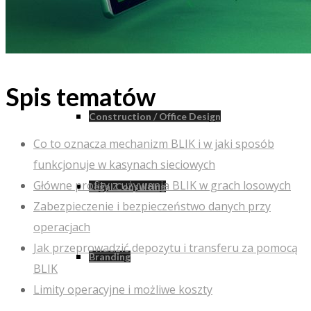
Architectural
Spis tematów
Construction / Office Design
Co to oznacza mechanizm BLIK i w jaki sposób
funkcjonuje w kasynach sieciowych
Główne profity z używania BLIK w grach losowych
Legal Consulting
Zabezpieczenie i bezpieczeństwo danych przy
operacjach
Jak przeprowadzić depozytu i transferu za pomocą
Branding
BLIK
Limity operacyjne i możliwe koszty