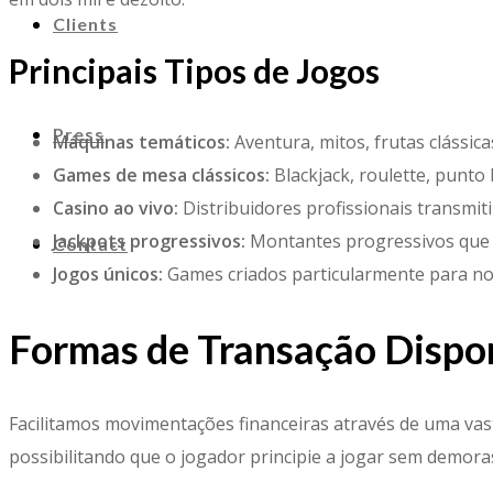
Clients
Principais Tipos de Jogos
Press
Máquinas temáticos:
Aventura, mitos, frutas clássica
Games de mesa clássicos:
Blackjack, roulette, punto
Casino ao vivo:
Distribuidores profissionais transmi
Jackpots progressivos:
Montantes progressivos que t
Contact
Jogos únicos:
Games criados particularmente para no
Formas de Transação Dispo
Facilitamos movimentações financeiras através de uma va
possibilitando que o jogador principie a jogar sem demoras