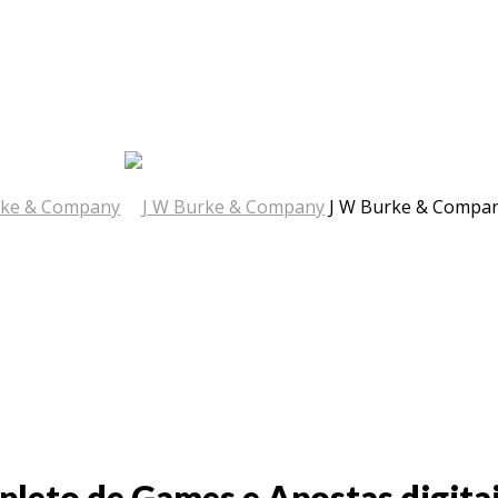
J W Burke & Compa
leto de Games e Apostas digitai