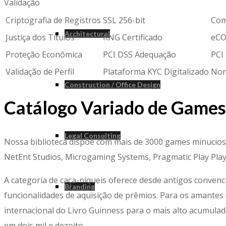
Validação
Criptografia de Registros
SSL 256-bit
Com
Architectural
Justiça dos Títulos
RNG Certificado
eCO
Proteção Econômica
PCI DSS Adequação
PCI
Validação de Perfil
Plataforma KYC Digitalizado
No
Construction / Office Design
Catálogo Variado de Games
Legal Consulting
Nossa biblioteca dispõe com mais de 3000 games minucio
NetEnt Studios, Microgaming Systems, Pragmatic Play Play
A categoria de caça-níqueis oferece desde antigos conven
Branding
funcionalidades de aquisição de prêmios. Para os amant
internacional do Livro Guinness para o mais alto acumula
em dois mil e dezoito.