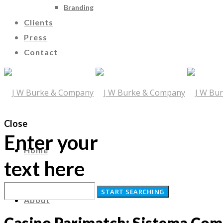
Branding
Clients
Press
Contact
Close
Enter your
Home
text here
About
Casino Parimatch: Sistema Comp