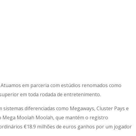
r. Atuamos em parceria com estúdios renomados como
 superior em toda rodada de entretenimento.
om sistemas diferenciadas como Megaways, Cluster Pays e
omo Mega Moolah Moolah, que mantém o registro
raordinários €18.9 milhões de euros ganhos por um jogador