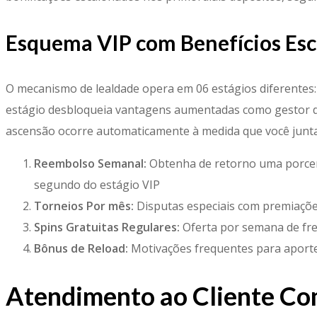
Esquema VIP com Benefícios Es
O mecanismo de lealdade opera em 06 estágios diferentes: 
estágio desbloqueia vantagens aumentadas como gestor de
ascensão ocorre automaticamente à medida que você junta
Reembolso Semanal:
Obtenha de retorno uma porcent
segundo do estágio VIP
Torneios Por mês:
Disputas especiais com premiaçõ
Spins Gratuitas Regulares:
Oferta por semana de fre
Bônus de Reload:
Motivações frequentes para aportes
Atendimento ao Cliente Co