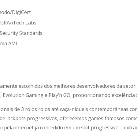
odo/DigiCert
GRA/iTech Labs
 Security Standards
rma AML
samente escolhidos dos melhores desenvolvedores da seto
, Evolution Gaming e Play’n GO, proporcionando excelência
cionais de 3 rolos rolos até caça-níqueis contemporâneas c
es de jackpots progressivos, oferecemos games famosos c
do pela internet já concedido em um slot progressivo – ext