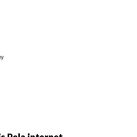
ny
s Pela internet