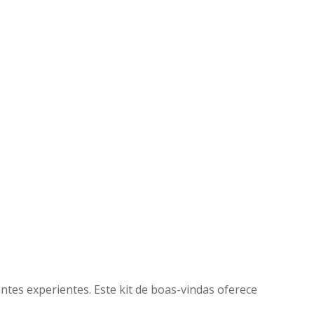
tes experientes. Este kit de boas-vindas oferece